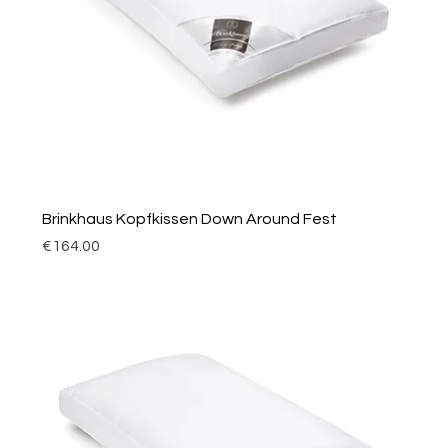
Brinkhaus Kopfkissen Down Around Fest
Price
€164.00