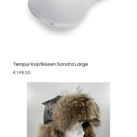
Tempur Kopfkissen Sonata Large
Price
€149.00