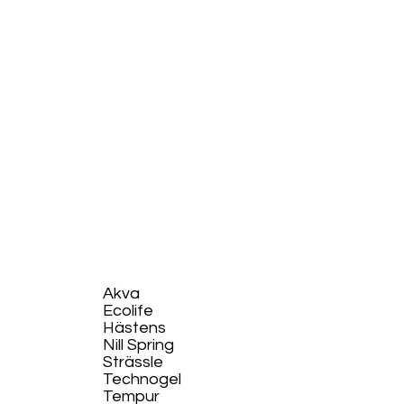
Akva
Ecolife​
Hästens
Nill Spring
Strässle
Technogel
Tempur