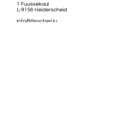
1 Fuussekaul
L-9156 Heiderscheid
info@fiisschen.lu
Tel: +352 26 88 94 33