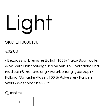
Light
SKU
SKU:
LIT0000176
LIT0000176
Price
€92.00
• Bezugsstoff: feinster Batist, 100% Mako-Baumwolle,
Aloë-Vera Behandlung für eine sanfte Oberfläche und
Medicott®-Behandlung • Verarbeitung: gesteppt •
Füllung: Outlast®-Faser, 100 % Polyester • Farben:
Weiß • Waschbar: bei 60 °C
Quantity