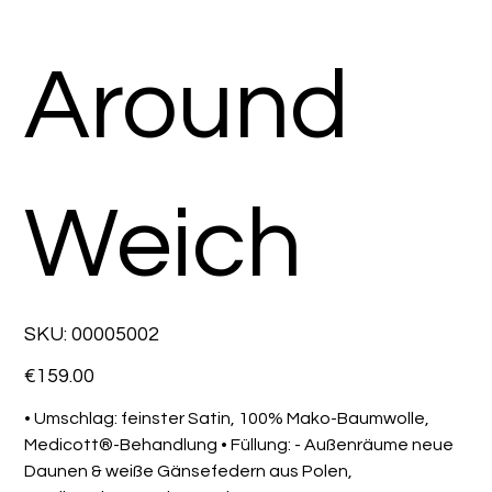
Around
Weich
SKU
SKU:
00005002
00005002
Price
€159.00
• Umschlag: feinster Satin, 100% Mako-Baumwolle,
Medicott®-Behandlung • Füllung: - Außenräume neue
Daunen & weiße Gänsefedern aus Polen,