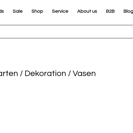
ds
Sale
Shop
Service
About us
B2B
Blo
rten / Dekoration / Vasen