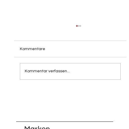
Kommentare
Kommentar verfassen...
Portes Ouvertes 2026 bei
FiisschenConcept
Marken