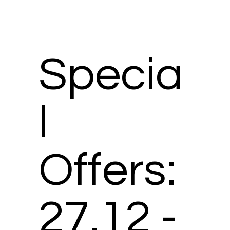
Specia
l
Offers:
27.12 -