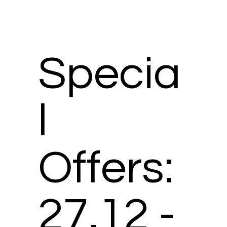
Specia
l
Offers:
27.12 -