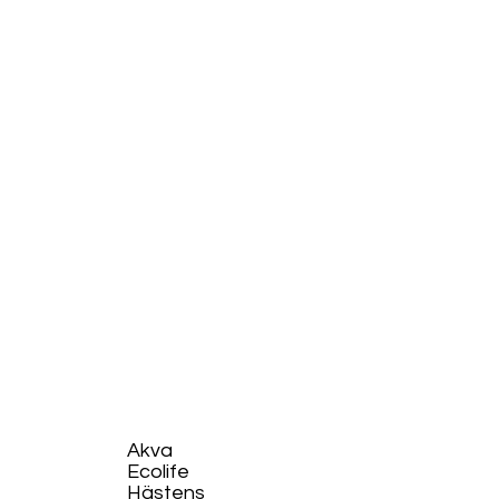
Akva
Ecolife​
Hästens