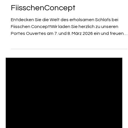
23. Feb.
1 Min. Lesezeit
Portes Ouvertes 2026 bei
FiisschenConcept
Entdecken Sie die Welt des erholsamen Schlafs bei
Fiisschen Concept!Wir laden Sie herzlich zu unseren
Portes Ouvertes am 7. und 8. März 2026 ein und freuen
uns darauf, Ihnen unsere neuesten Kollektionen rund
um Betten, Matratzen und Accessoires zu
präsentieren. Nutzen Sie diese besonderen Tage, um
sich ganz in Ruhe umzusehen, verschiedene
Schlafsysteme zu testen und sich persönlich von
unserem erfahrenen Team beraten zu lassen. Samstag,
7. März: 09:00 – 18:00 Uhr Sonntag, 8.