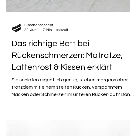
Fiisschenconcept
22. Juni
7 Min. Lesezeit
Das richtige Bett bei
Rückenschmerzen: Matratze,
Lattenrost & Kissen erklärt
Sie schlafen eigentlich genug, stehen morgens aber
trotzdem mit einem steifen Rücken, verspanntem
Nacken oder Schmerzen im unteren Rücken auf? Dann
lohnt sich ein genauer Blick auf Ihr Bett. Denn oft liegt
das Problem nicht nur an der Matratze allein, sondern
am Zusammenspiel aus Matratze, Lattenrost, Kissen
und Schlafposition. Ein gutes Bett sollte Ihren Körper