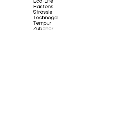
Eco-Life​
Hästens
Strässle
Technogel
Tempur
Zubehör