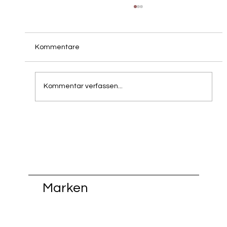
Kommentare
Kommentar verfassen...
Hästens Grenzregion Köln – Trier – Metz |
Persönliche Beratung & kostenfreie
Lieferung von FiisschenConcept
Marken