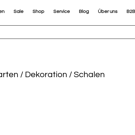
en
Sale
Shop
Service
Blog
Über uns
B2
rten / Dekoration / Schalen