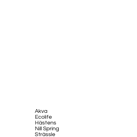
Akva
Ecolife​
Hästens
Nill Spring
Strässle