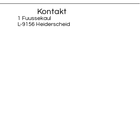
Kontakt
1 Fuussekaul
L-9156 Heiderscheid
info@fiisschen.lu
Tel: +352 26 88 94 33