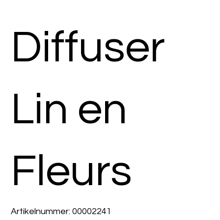
Diffuser
Lin en
Fleurs
Artikelnummer:
Artikelnummer:
00002241
00002241