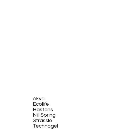
Akva
Ecolife​
Hästens
Nill Spring
Strässle
Technogel