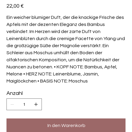
Preis
22,00 €
Ein weicher blumiger Duft, der die knackige Frische des
Apfels mit der dezenten Eleganz des Bambus
verbindet. Im Herzen wird der zarte Duft von
Leinenblüten durch die cremige Facette von Ylang und
die großzügige Süße der Magnolie verstärkt. Ein
Schleier aus Moschus umhüllt den Boden der
olfaktorischen Komposition, um die Natürlichkeit der
Nuancen zu betonen. • KOPF NOTE: Bambus, Apfel,
Melone • HERZ NOTE: Leinenblume, Jasmin,
Maiglöckchen • BASIS NOTE: Moschus
Anzahl
In den Warenkorb