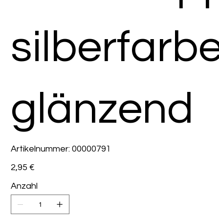
silberfarb
glänzend
Artikelnummer:
Artikelnummer:
00000791
00000791
Preis
2,95 €
Anzahl