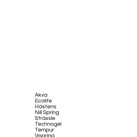
Akva
Ecolife​
Hästens
Nill Spring
Strässle
Technogel
Tempur
Vispring