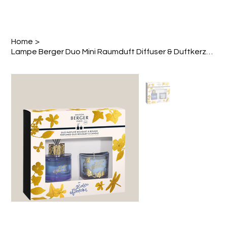
Home
>
Lampe Berger Duo Mini Raumduft Diffuser & Duftkerze Lolita Lempicka Parme