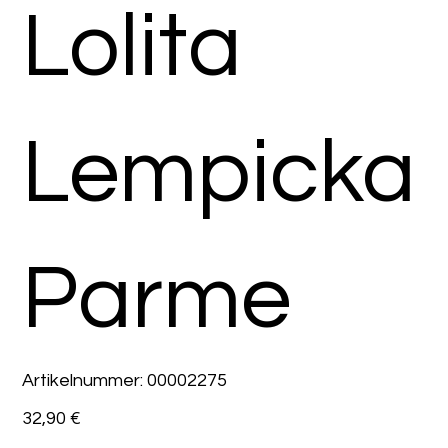
Lolita
Lempicka
Parme
Artikelnummer:
Artikelnummer:
00002275
00002275
Preis
32,90 €