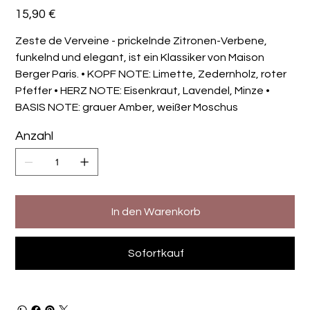
Preis
15,90 €
Zeste de Verveine - prickelnde Zitronen-Verbene,
funkelnd und elegant, ist ein Klassiker von Maison
Berger Paris. • KOPF NOTE: Limette, Zedernholz, roter
Pfeffer • HERZ NOTE: Eisenkraut, Lavendel, Minze •
BASIS NOTE: grauer Amber, weißer Moschus
Anzahl
In den Warenkorb
Sofortkauf