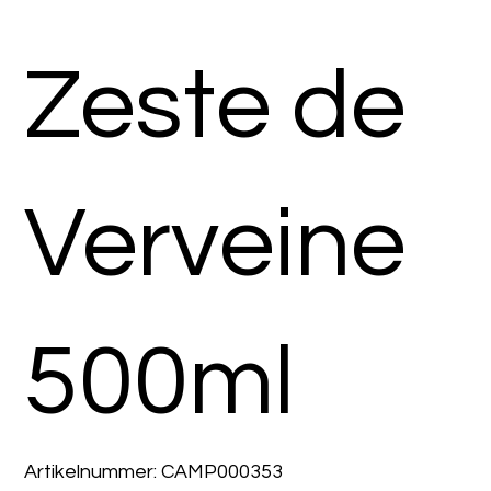
Zeste de
Verveine
500ml
Artikelnummer:
Artikelnummer:
CAMP000353
CAMP000353