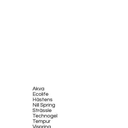
Akva
Ecolife​
Hästens
Nill Spring
Strässle
Technogel
Tempur
Vispring