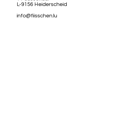
L-9156 Heiderscheid
info@fiisschen.lu
Tel: +352 26 88 94 33