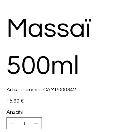
Massaï
500ml
Artikelnummer:
Artikelnummer:
CAMP000342
CAMP000342
Preis
15,90 €
Anzahl