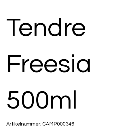
Tendre
Freesia
500ml
Artikelnummer:
Artikelnummer:
CAMP000346
CAMP000346