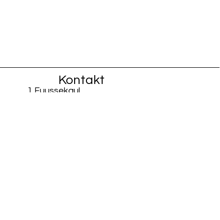
Kontakt
1 Fuussekaul
L-9156 Heiderscheid
info@fiisschen.lu
Tel: +352 26 88 94 33