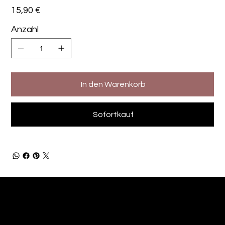
Preis
15,90 €
Anzahl
In den Warenkorb
Sofortkauf