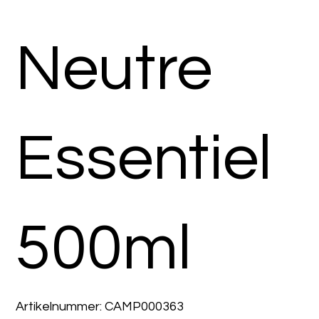
Neutre
Essentiel
500ml
Artikelnummer:
Artikelnummer:
CAMP000363
CAMP000363