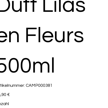
Duft Lilas
en Fleurs
500ml
Artikelnummer:
tikelnummer:
CAMP000381
CAMP000381
s
,90 €
zahl