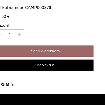
Artikelnummer:
tikelnummer:
CAMP000376
CAMP000376
s
,50 €
zahl
In den Warenkorb
Sofortkauf