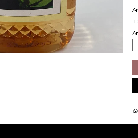
Ar
Prei
10
An