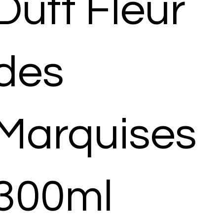
Duft Fleur
des
Marquises
300ml