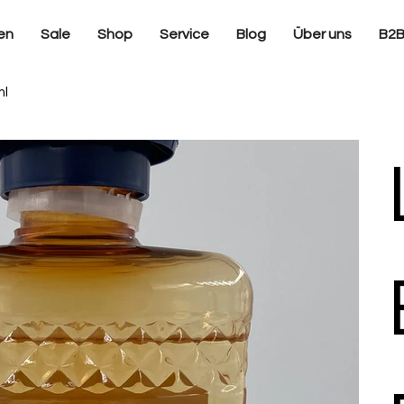
en
Sale
Shop
Service
Blog
Über uns
B2
ml