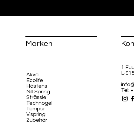
Marken
Kon
1 Fu
L-91
Akva
Ecolife​
info@
Hästens
Tel: 
Nill Spring
Strässle
Technogel
Tempur
Vispring
Zubehör