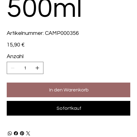
500ml
Artikelnummer:
Artikelnummer:
CAMP000356
CAMP000356
Preis
15,90 €
Anzahl
In den Warenkorb
Sofortkauf