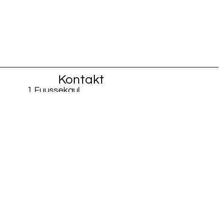
Kontakt
1 Fuussekaul
L-9156 Heiderscheid
info@fiisschen.lu
Tel: +352 26 88 94 33