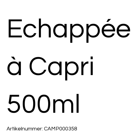
Echappée
à Capri
500ml
Artikelnummer:
Artikelnummer:
CAMP000358
CAMP000358