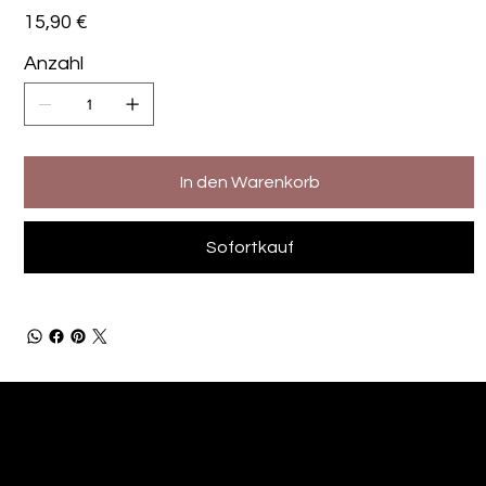
Preis
15,90 €
Anzahl
In den Warenkorb
Sofortkauf