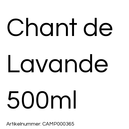
Chant de
Lavande
500ml
Artikelnummer:
Artikelnummer:
CAMP000365
CAMP000365