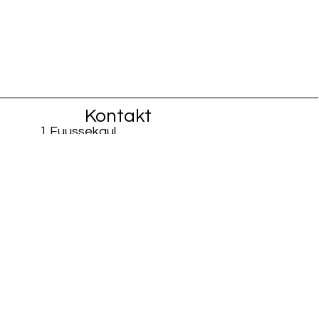
Kontakt
1 Fuussekaul
L-9156 Heiderscheid
info@fiisschen.lu
Tel: +352 26 88 94 33