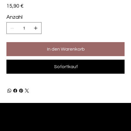
Preis
15,90 €
Anzahl
In den Warenkorb
Sofortkauf