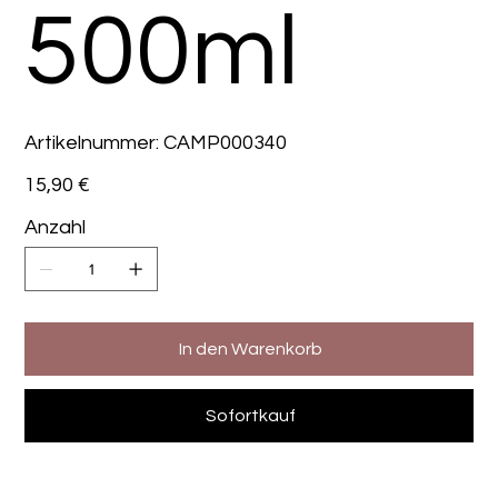
500ml
Artikelnummer:
Artikelnummer:
CAMP000340
CAMP000340
Preis
15,90 €
Anzahl
In den Warenkorb
Sofortkauf