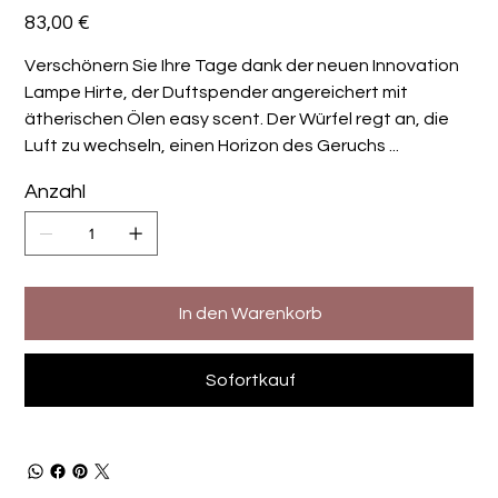
Preis
83,00 €
Verschönern Sie Ihre Tage dank der neuen Innovation
Lampe Hirte, der Duftspender angereichert mit
ätherischen Ölen easy scent. Der Würfel regt an, die
Luft zu wechseln, einen Horizon des Geruchs ...
Anzahl
In den Warenkorb
Sofortkauf