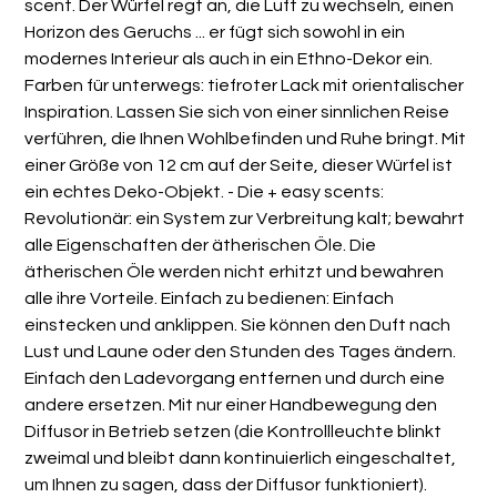
scent. Der Würfel regt an, die Luft zu wechseln, einen
Horizon des Geruchs ... er fügt sich sowohl in ein
modernes Interieur als auch in ein Ethno-Dekor ein.
Farben für unterwegs: tiefroter Lack mit orientalischer
Inspiration. Lassen Sie sich von einer sinnlichen Reise
verführen, die Ihnen Wohlbefinden und Ruhe bringt. Mit
einer Größe von 12 cm auf der Seite, dieser Würfel ist
ein echtes Deko-Objekt. - Die + easy scents:
Revolutionär: ein System zur Verbreitung kalt; bewahrt
alle Eigenschaften der ätherischen Öle. Die
ätherischen Öle werden nicht erhitzt und bewahren
alle ihre Vorteile. Einfach zu bedienen: Einfach
einstecken und anklippen. Sie können den Duft nach
Lust und Laune oder den Stunden des Tages ändern.
Einfach den Ladevorgang entfernen und durch eine
andere ersetzen. Mit nur einer Handbewegung den
Diffusor in Betrieb setzen (die Kontrollleuchte blinkt
zweimal und bleibt dann kontinuierlich eingeschaltet,
um Ihnen zu sagen, dass der Diffusor funktioniert).