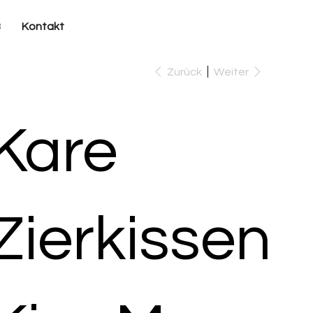
B
Kontakt
Zurück
Weiter
Kare
Zierkissen