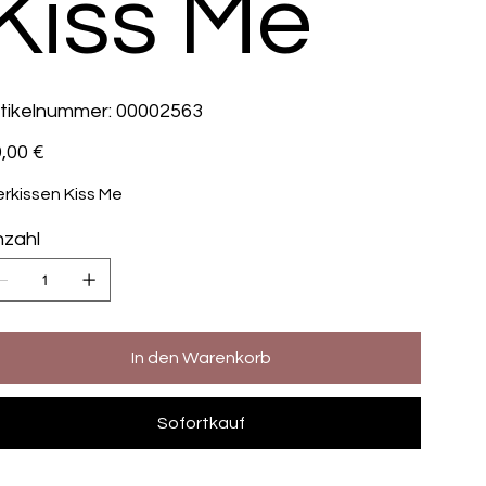
Kiss Me
Artikelnummer:
tikelnummer:
00002563
00002563
s
,00 €
erkissen Kiss Me
zahl
In den Warenkorb
Sofortkauf