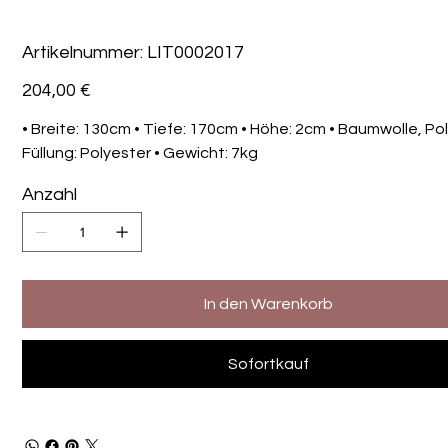
Artikelnummer:
Artikelnummer:
LIT0002017
LIT0002017
Preis
204,00 €
• Breite: 130cm • Tiefe: 170cm • Höhe: 2cm • Baumwolle, Pol
Füllung: Polyester • Gewicht: 7kg
Anzahl
In den Warenkorb
Sofortkauf