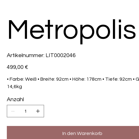
Metropolis
Artikelnummer:
Artikelnummer:
LIT0002046
LIT0002046
Preis
499,00 €
• Farbe: Weiß • Breite: 92cm • Höhe: 178cm • Tiefe: 92cm • 
14,6kg
Anzahl
In den Warenkorb