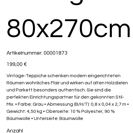
80x270cm
Artikelnummer:
Artikelnummer:
00001873
00001873
Preis
199,00 €
Vintage-Teppiche schenken modern eingerichteten
Räumen wohnliches Flair und wirken auf alten Holzdielen
und Parkett besonders authentisch. Sie sind die
perfekten Einrichtungspartner für den gekonnten Stil-
Mix. • Farbe: Grau • Abmessung (B/H/T): 0,8 x 0,04 x 2,7 m •
Gewicht: 4,50 kg • Oberseite: 10 % Polyester, 90 %
Baumwolle • Unterseite: Baumwolle
Anzahl