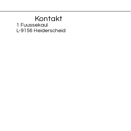
Kontakt
1 Fuussekaul
L-9156 Heiderscheid
info@fiisschen.lu
Tel: +352 26 88 94 33