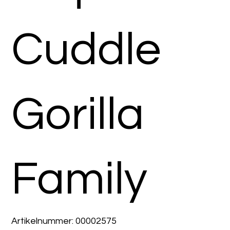
Cuddle
Gorilla
Family
Artikelnummer:
Artikelnummer:
00002575
00002575