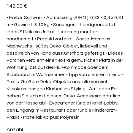
Preis
149,00 €
• Farbe: Schwarz • Abmessung (B/H/T): 0,33 x 0,4 x 0,31
m • Gewicht: 3,10 kg • Sonstiges: - handgearbeitet -
jedes Stück ein Unikat - Lieferung montiert -
handbemalt • Produktvorteile: - Gorilla-Mama mit
Nachwuchs - süßes Deko-Objekt, liebevoll und
detailreich von Hand aus Kunstharz gefertigt - Dieses
Pärchen verdient einen extra gemütlichen Platz in der
Wohnung, z.B. auf der Flur-Kommode oder dem
Sideboard im Wohnzimmer - Tipp von unseren Interior-
Profis: Größere Deko-Objekte anstelle von viel
Kleinkram bringen Klarheit ins Styling - Auf jeden Fall
heben Sie sich mit diesem Deko-Accessoire deutlich
von der Masse ab! - Eyecatcher für die Hotel-Lobby,
den Eingang im Restaurant oder für die Kinderarzt-
Praxis • Material: Korpus: Polyresin
Anzahl