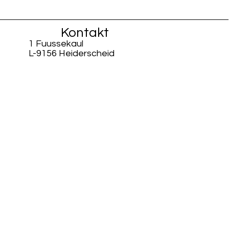
Kontakt
1 Fuussekaul
L-9156 Heiderscheid
info@fiisschen.lu
Tel: +352 26 88 94 33