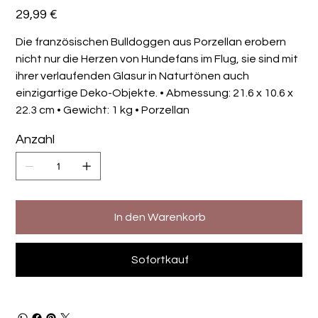
Preis
29,99 €
Die französischen Bulldoggen aus Porzellan erobern
nicht nur die Herzen von Hundefans im Flug, sie sind mit
ihrer verlaufenden Glasur in Naturtönen auch
einzigartige Deko-Objekte. • Abmessung: 21.6 x 10.6 x
22.3 cm • Gewicht: 1 kg • Porzellan
Anzahl
In den Warenkorb
Sofortkauf