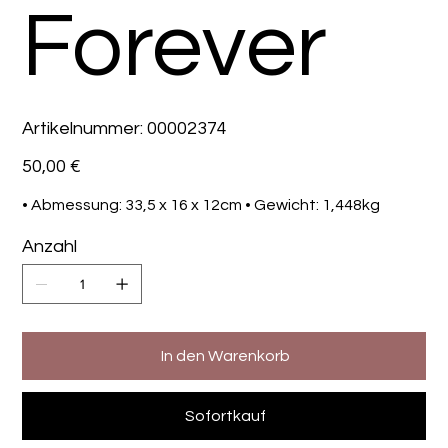
Forever
Artikelnummer:
Artikelnummer:
00002374
00002374
Preis
50,00 €
• Abmessung: 33,5 x 16 x 12cm • Gewicht: 1,448kg
Anzahl
In den Warenkorb
Sofortkauf