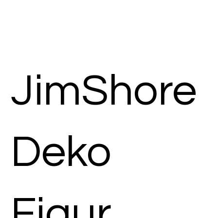
JimShore
Deko
Figur