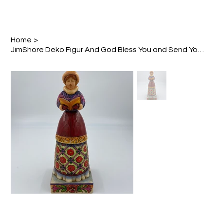
Home
>
JimShore Deko Figur And God Bless You and Send You A Happy New Year