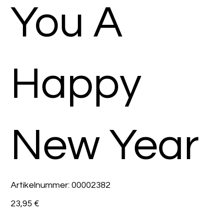
You A
Happy
New Year
Artikelnummer:
Artikelnummer:
00002382
00002382
Preis
23,95 €