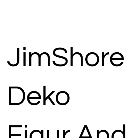
JimShore
Deko
Figur And