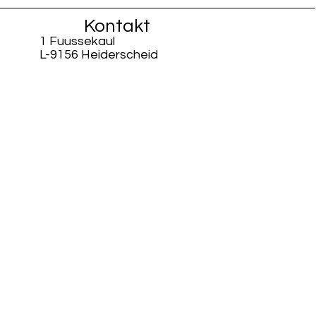
Kontakt
1 Fuussekaul
L-9156 Heiderscheid
info@fiisschen.lu
Tel: +352 26 88 94 33