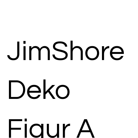
JimShore
Deko
Figur A