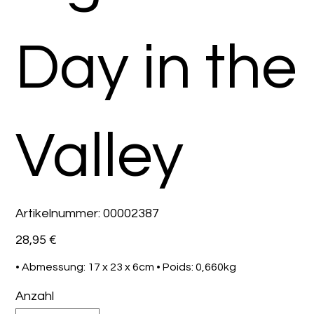
Day in the
Valley
Artikelnummer:
Artikelnummer:
00002387
00002387
Preis
28,95 €
• Abmessung: 17 x 23 x 6cm • Poids: 0,660kg
Anzahl