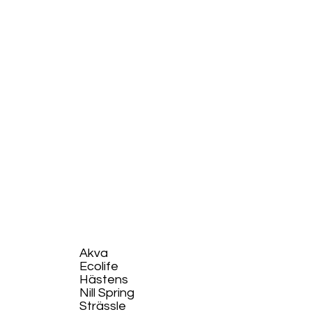
Akva
Ecolife​
Hästens
Nill Spring
Strässle