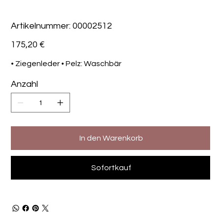
Artikelnummer:
Artikelnummer:
00002512
00002512
Preis
175,20 €
• Ziegenleder • Pelz: Waschbär
Anzahl
In den Warenkorb
Sofortkauf