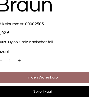
Braun
Artikelnummer:
tikelnummer:
00002505
00002505
s
,92 €
100% Nylon • Pelz: Kaninchenfell
zahl
In den Warenkorb
Sofortkauf