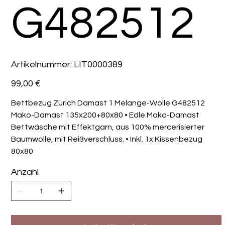
G482512
Artikelnummer:
Artikelnummer:
LIT0000389
LIT0000389
Preis
99,00 €
Bettbezug Zürich Damast 1 Melange-Wolle G482512
Mako-Damast 135x200+80x80 • Edle Mako-Damast
Bettwäsche mit Effektgarn, aus 100% mercerisierter
Baumwolle, mit Reißverschluss. • Inkl. 1x Kissenbezug
80x80
Anzahl