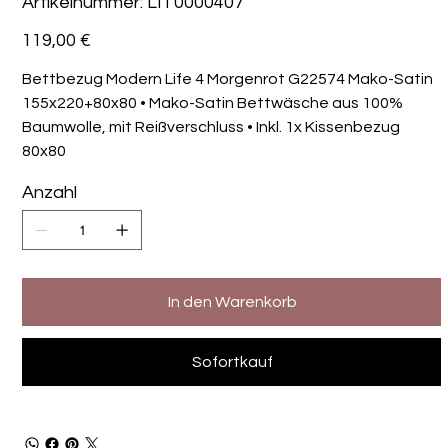
Artikelnummer:
LIT0000407
LIT0000407
Preis
119,00 €
Bettbezug Modern Life 4 Morgenrot G22574 Mako-Satin
155x220+80x80 • Mako-Satin Bettwäsche aus 100%
Baumwolle, mit Reißverschluss • Inkl. 1x Kissenbezug
80x80
Anzahl
In den Warenkorb
Sofortkauf