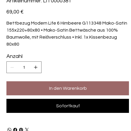
Artikelnummer:
LIT0000381
LIT0000381
Preis
69,00 €
Bettbezug Modern Life 6 Himbeere G113348 Mako-Satin
155x220+80x80 • Mako-Satin Bettwäsche aus 100%
Baumwolle, mit Reißverschluss • Inkl. 1x Kissenbezug
80x80
Anzahl
In den Warenkorb
Sofortkauf