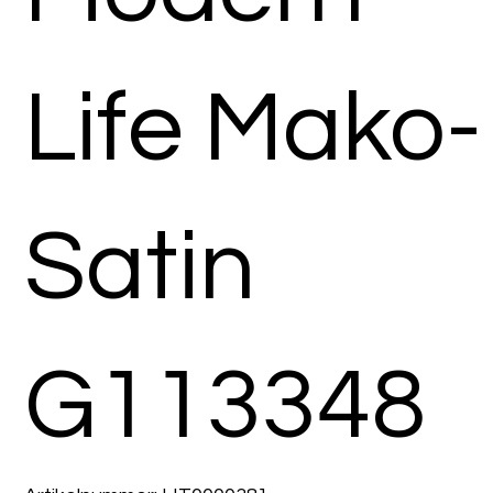
Life Mako-
Satin
G113348
Artikelnummer: