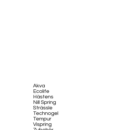
Akva
Ecolife​
Hästens
Nill Spring
Strässle
Technogel
Tempur
Vispring
Zubehör