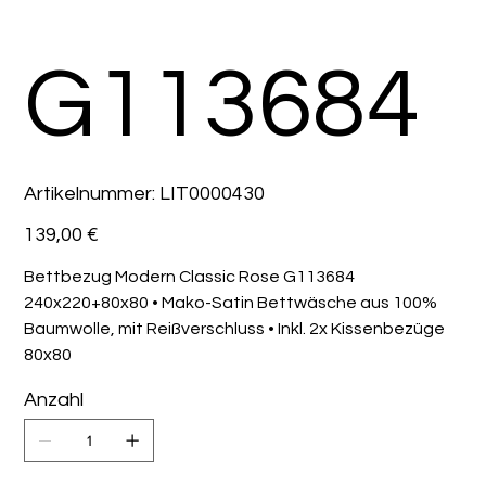
G113684
Artikelnummer:
Artikelnummer:
LIT0000430
LIT0000430
Preis
139,00 €
Bettbezug Modern Classic Rose G113684
240x220+80x80 • Mako-Satin Bettwäsche aus 100%
Baumwolle, mit Reißverschluss • Inkl. 2x Kissenbezüge
80x80
Anzahl