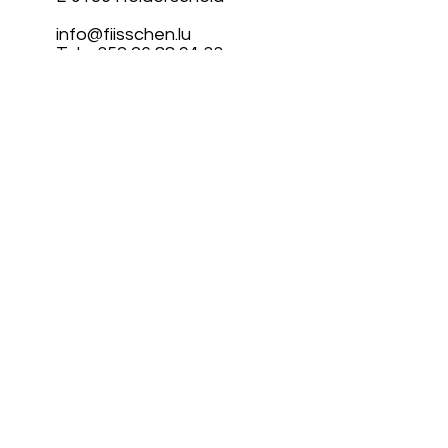
info@fiisschen.lu
Tel: +352 26 88 94 33