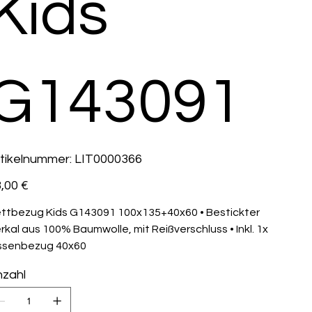
Kids
G143091
Artikelnummer:
tikelnummer:
LIT0000366
LIT0000366
s
,00 €
ttbezug Kids G143091 100x135+40x60 • Bestickter
rkal aus 100% Baumwolle, mit Reißverschluss • Inkl. 1x
ssenbezug 40x60
zahl