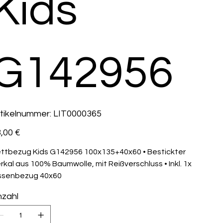
Kids
G142956
Artikelnummer:
tikelnummer:
LIT0000365
LIT0000365
s
,00 €
ttbezug Kids G142956 100x135+40x60 • Bestickter
rkal aus 100% Baumwolle, mit Reißverschluss • Inkl. 1x
ssenbezug 40x60
zahl