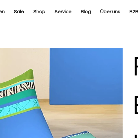
en
Sale
Shop
Service
Blog
Über uns
B2