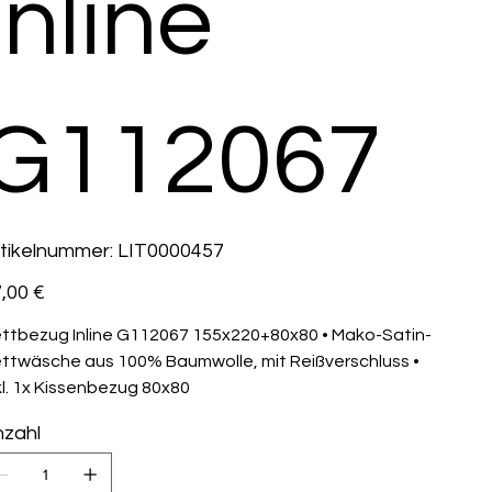
Inline
G112067
Artikelnummer:
tikelnummer:
LIT0000457
LIT0000457
s
,00 €
ttbezug Inline G112067 155x220+80x80 • Mako-Satin-
ttwäsche aus 100% Baumwolle, mit Reißverschluss •
kl. 1x Kissenbezug 80x80
zahl