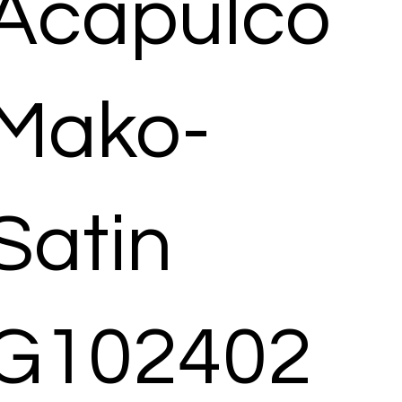
Acapulco
Mako-
Satin
G102402