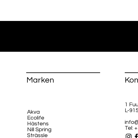
Marken
Kon
1 Fu
L-91
Akva
Ecolife​
info@
Hästens
Tel: 
Nill Spring
Strässle