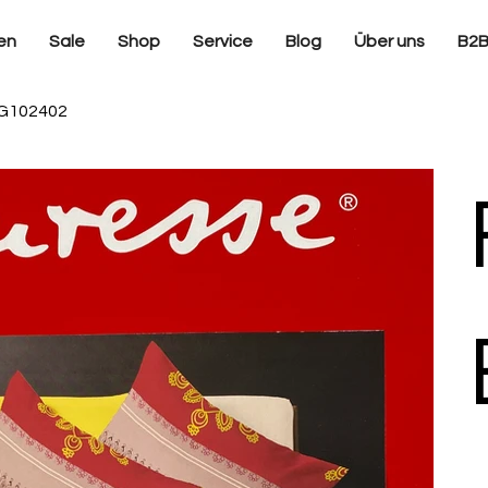
en
Sale
Shop
Service
Blog
Über uns
B2
 G102402