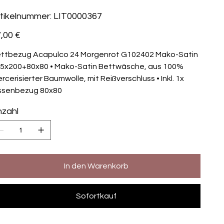
Artikelnummer:
tikelnummer:
LIT0000367
LIT0000367
s
,00 €
ttbezug Acapulco 24 Morgenrot G102402 Mako-Satin
5x200+80x80 • Mako-Satin Bettwäsche, aus 100%
rcerisierter Baumwolle, mit Reißverschluss • Inkl. 1x
ssenbezug 80x80
zahl
In den Warenkorb
Sofortkauf