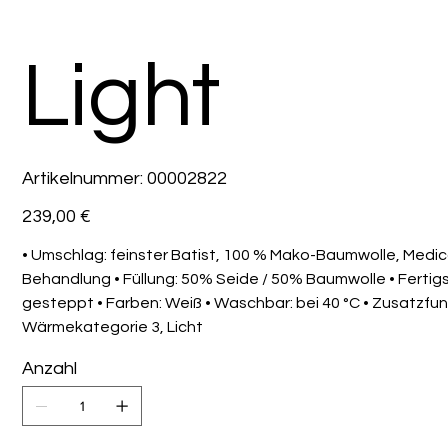
Light
Artikelnummer:
Artikelnummer:
00002822
00002822
Preis
239,00 €
• Umschlag: feinster Batist, 100 % Mako-Baumwolle, Medi
Behandlung • Füllung: 50% Seide / 50% Baumwolle • Fertigs
gesteppt • Farben: Weiß • Waschbar: bei 40 °C • Zusatzfun
Wärmekategorie 3, Licht
Anzahl