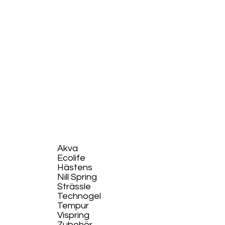
Akva
Ecolife​
Hästens
Nill Spring
Strässle
Technogel
Tempur
Vispring
Zubehör