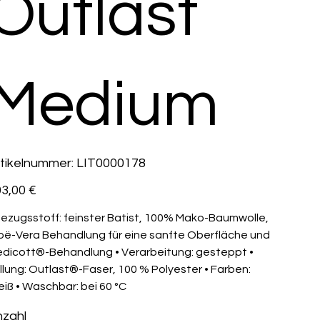
Outlast
Medium
Artikelnummer:
tikelnummer:
LIT0000178
LIT0000178
s
3,00 €
Bezugsstoff: feinster Batist, 100% Mako-Baumwolle,
oë-Vera Behandlung für eine sanfte Oberfläche und
dicott®-Behandlung • Verarbeitung: gesteppt •
llung: Outlast®-Faser, 100 % Polyester • Farben:
iß • Waschbar: bei 60 °C
zahl