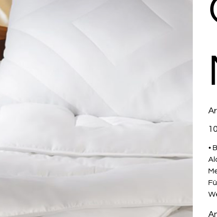
Ar
Prei
10
• 
Al
Me
Fü
We
An