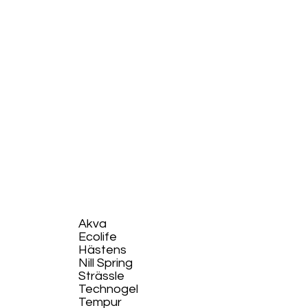
Akva
Ecolife​
Hästens
Nill Spring
Strässle
Technogel
Tempur