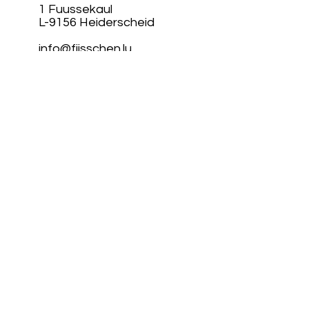
1 Fuussekaul
L-9156 Heiderscheid
info@fiisschen.lu
Tel: +352 26 88 94 33