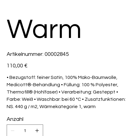
Warm
Artikelnummer:
Artikelnummer:
00002845
00002845
Preis
110,00 €
• Bezugstoff: feiner Satin, 100% Mako-Baumwolle,
Medicott®-Behandlung • Füllung: 100 % Polyester,
Thermofill® (Hohlfaser) • Verarbeitung: Gesteppt •
Farbe: Weiß • Waschbar: bei 60 °C • Zusatzfunktionen:
NS. 440 g / m2, Wärmekategorie 1, warm
Anzahl