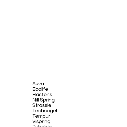
Akva
Ecolife​
Hästens
Nill Spring
Strässle
Technogel
Tempur
Vispring
Zubehör