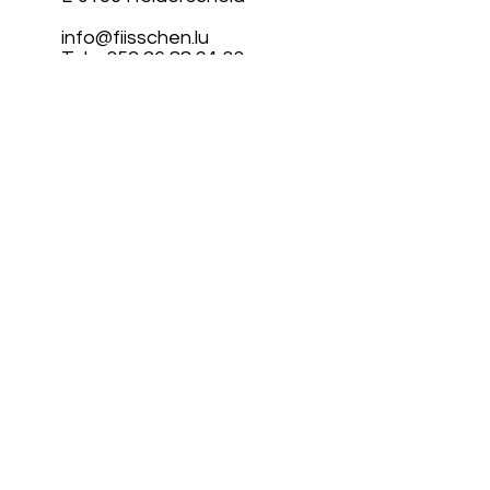
info@fiisschen.lu
Tel: +352 26 88 94 33